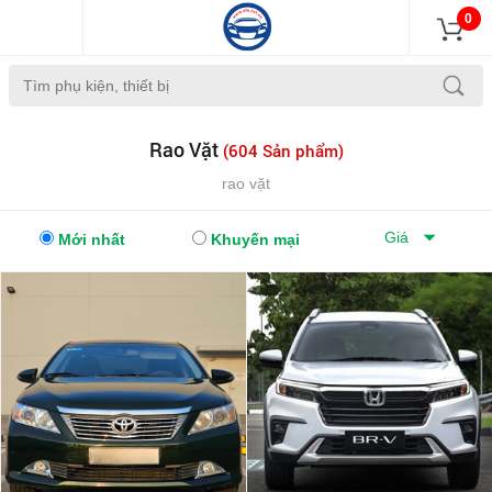
0
Rao Vặt
(604 Sản phẩm)
rao vặt
Giá
Mới nhất
Khuyến mại