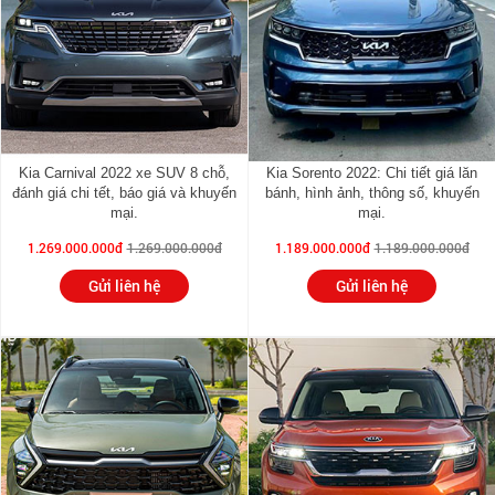
Kia Carnival 2022 xe SUV 8 chỗ,
Kia Sorento 2022: Chi tiết giá lăn
đánh giá chi tết, báo giá và khuyến
bánh, hình ảnh, thông số, khuyến
mại.
mại.
1.269.000.000đ
1.269.000.000đ
1.189.000.000đ
1.189.000.000đ
Gửi liên hệ
Gửi liên hệ