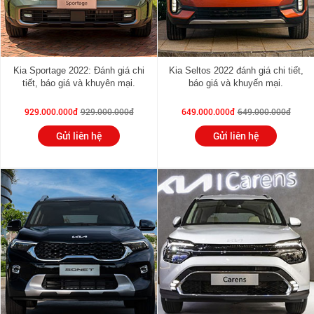
Kia Sportage 2022: Đánh giá chi
Kia Seltos 2022 đánh giá chi tiết,
tiết, báo giá và khuyên mại.
báo giá và khuyến mại.
929.000.000đ
929.000.000đ
649.000.000đ
649.000.000đ
Gửi liên hệ
Gửi liên hệ