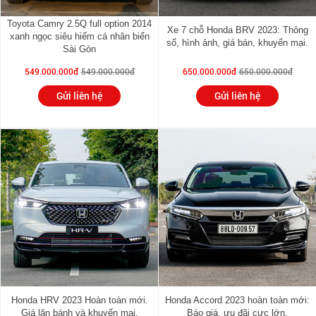
Toyota Camry 2.5Q full option 2014
Xe 7 chỗ Honda BRV 2023: Thông
xanh ngọc siêu hiếm cá nhân biển
số, hình ảnh, giá bán, khuyến mại.
Sài Gòn
549.000.000đ
549.000.000đ
650.000.000đ
650.000.000đ
Gửi liên hệ
Gửi liên hệ
Honda HRV 2023 Hoàn toàn mới.
Honda Accord 2023 hoàn toàn mới:
Giá lăn bánh và khuyến mại.
Báo giá, ưu đãi cực lớn.