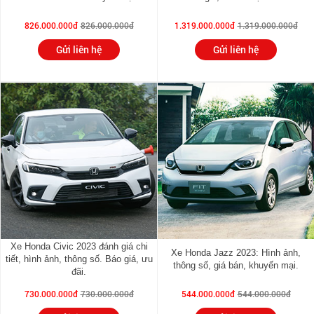
826.000.000đ
826.000.000đ
1.319.000.000đ
1.319.000.000đ
Gửi liên hệ
Gửi liên hệ
Xe Honda Civic 2023 đánh giá chi
Xe Honda Jazz 2023: Hình ảnh,
tiết, hình ảnh, thông số. Báo giá, ưu
thông số, giá bán, khuyến mại.
đãi.
730.000.000đ
730.000.000đ
544.000.000đ
544.000.000đ