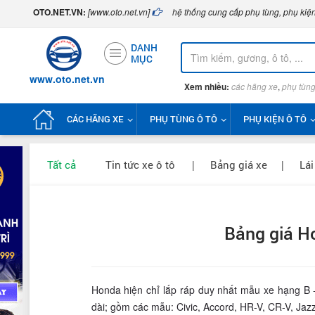
OTO.NET.VN:
[www.oto.net.vn]
hệ thống cung cấp phụ tùng, phụ kiện
DANH
MỤC
www.oto.net.vn
Xem nhiều:
các hãng xe
,
phụ tùng
CÁC HÃNG XE
PHỤ TÙNG Ô TÔ
PHỤ KIỆN Ô TÔ
Tất cả
Tin tức xe ô tô
|
Bảng giá xe
|
Lái
Bảng giá H
Honda hiện chỉ lắp ráp duy nhất mẫu xe hạng B -
dài; gồm các mẫu: Civic, Accord, HR-V, CR-V, Jazz