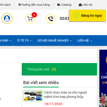
nh sách
Hướng dẫn mua hàng
Catalog
Liên hệ
0
⇒
Đăng tin ngay
02439958139
I ĐÁP
Ô TÔ TV
CƠ HỘI NGHỀ NGHIỆP
LIÊN HỆ
Thông báo mới
(2)
Bài viết xem nhiều
Cách chọn màu xe cho người
mệnh Kim hợp phong thủy
á
18/11/2020