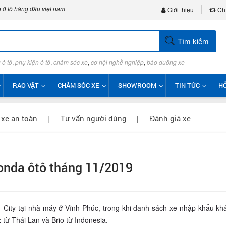
 ô tô hàng đầu việt nam
Giới thiệu
Chí
Tìm kiếm
 ô tô
,
phụ kiện ô tô
,
chăm sóc xe
,
cơ hội nghề nghiệp
,
bảo dưỡng xe
RAO VẶT
CHĂM SÓC XE
SHOWROOM
TIN TỨC
HỎ
 xe an toàn
|
Tư vấn người dùng
|
Đánh giá xe
onda ôtô tháng 11/2019
 City tại nhà máy ở Vĩnh Phúc, trong khi danh sách xe nhập khẩu kh
 từ Thái Lan và Brio từ Indonesia.