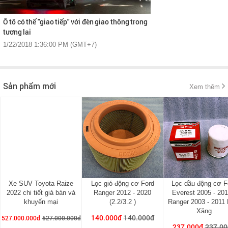
Ô tô có thể "giao tiếp" với đèn giao thông trong
tương lai
1/22/2018 1:36:00 PM (GMT+7)
Sản phẩm mới
Xem thêm
Xe SUV Toyota Raize
Lọc gió động cơ Ford
Lọc dầu động cơ F
2022 chi tiết giá bán và
Ranger 2012 - 2020
Everest 2005 - 201
khuyến mại
(2.2/3.2 )
Ranger 2003 - 2011
Xăng
140.000đ
140.000đ
527.000.000đ
527.000.000đ
237.000đ
237.00