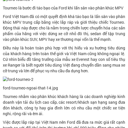
Tourneo là bước đi táo bạo của Ford khi lấn sân vào phân khúc MPV
Ford Việt Nam đã có một quyết định khá táo bạo là lấn sân vào phân
khúc MPV trung cấp bằng việc lắp ráp và giới thiệu chiếc Tourneo.
Động thái này được cho là nằm trong chiến lược chuyển hóa các sản
phẩm của hãng với việc dừng xe cỡ nhỏ đô thị, sedan để tập trung
vào phân khúc SUV, MPV hay xe thương mại vốn là thế mạnh.
Điều này là hoàn toàn phù hợp với thị hiếu và xu hướng tiêu dùng
của khách hàng trên toàn thế giới và Việt Nam cũng không ngoại lệ.
Cứ nhìn biểu đồ tăng trưởng của mẫu xe Everest hay con số tiêu thụ
xe Ranger là biết người tiêu dùng Việt đang chuyển dần sang mua xe
cỡ trung và lớn để phục vụ nhu cầu đa dụng hơn.
ford-tourneo-ngoai-that-14.jpg
Tourneo nhắm vào phân khúc khách hàng là các doanh nghiệp kinh
doanh vận tải du lịch cao cấp, các resort/khách sạn hạng sang đưa
đón khách, công ty hay gia đình lớn có nhu cầu một chiếc xe tiện
nghi, rộng rãi và êm ái.
Việc được lắp ráp tại Việt Nam nên Ford đã đưa ra mức giá rất cạnh
tranh so với đối thủ trên thị trường khi chỉ 999 triệu đồng cho phiên