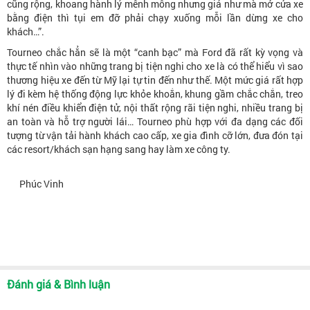
cũng rộng, khoang hành lý mênh mông nhưng giá như mà mở cửa xe
bằng điện thì tụi em đỡ phải chạy xuống mỗi lần dừng xe cho
khách…”.
Tourneo chắc hẳn sẽ là một “canh bạc” mà Ford đã rất kỳ vọng và
thực tế nhìn vào những trang bị tiện nghi cho xe là có thể hiểu vì sao
thương hiệu xe đến từ Mỹ lại tự tin đến như thế. Một mức giá rất hợp
lý đi kèm hệ thống động lực khỏe khoắn, khung gầm chắc chắn, treo
khí nén điều khiển điện tử, nội thất rộng rãi tiện nghi, nhiều trang bị
an toàn và hỗ trợ người lái… Tourneo phù hợp với đa dạng các đối
tượng từ vận tải hành khách cao cấp, xe gia đình cỡ lớn, đưa đón tại
các resort/khách sạn hạng sang hay làm xe công ty.
Phúc Vinh
Đánh giá & Bình luận