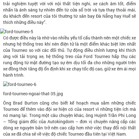
trải nghiệm tuyệt vời với nội thất tiện nghi, xe cách âm tốt, điểm
nhấn là ánh sáng tự nhiên đến từ cửa sổ trời và tựa thay thoải mái,
du khách đến resort của tôi thường từ sân bay Đà Nẵng hay Huế sẽ
thích những điều này”.
Có được điều này là nhờ vào nhiều yếu tố cấu thành nên một chiếc xe
nhưng hệ thống treo khí nén điện tử là một điểm khác biệt lớn nhất
của Tourneo so với các đối thủ. Tự động điều chỉnh lượng khí thích
ứng với tải trọng xe, hệ thống treo của Ford Tourneo hấp thụ các
rung động từ mặt đường tạo sự êm dịu tối đa cho những người trên
xe đồng thời tăng độ ổn định khi xe chạy tốc độ cao, giữ xe êm ái mọi
hành trình.
ford-tourneo-ngoai-that-35.jpg
Ông Brad Burton cũng cho biết kế hoạch mua sắm những chiếc
Tourneo để thêm vào đội xe hiện có của resort vì những tiện ích mà
nó mang lại. Trong một câu chuyện khác, ông Huỳnh Trần Phi Long
– Tổng giám đốc của Autokingdom – đơn vị chuyên nâng cấp các
dòng xe nguyên bản trở nên cao cấp hơn nhờ việc thay đổi nội thất
của xe đã chia sẻ về việc độ chiếc Tourneo đầu tiên tại Việt Nam.