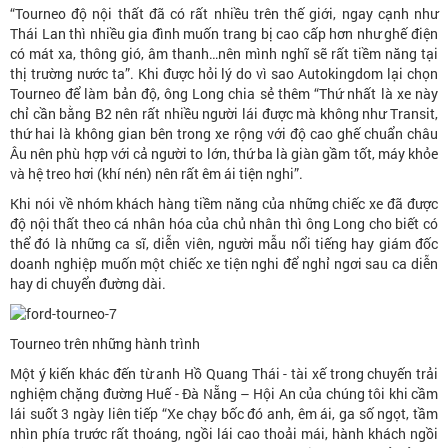
“Tourneo độ nội thất đã có rất nhiều trên thế giới, ngay cạnh như
Thái Lan thì nhiều gia đình muốn trang bị cao cấp hơn như ghế điện
có mát xa, thông gió, âm thanh…nên mình nghĩ sẽ rất tiềm năng tại
thị trường nước ta”. Khi được hỏi lý do vì sao Autokingdom lại chọn
Tourneo để làm bản độ, ông Long chia sẻ thêm “Thứ nhất là xe này
chỉ cần bằng B2 nên rất nhiều người lái được mà không như Transit,
thứ hai là không gian bên trong xe rộng với độ cao ghế chuẩn châu
Âu nên phù hợp với cả người to lớn, thứ ba là giàn gầm tốt, máy khỏe
và hệ treo hơi (khí nén) nên rất êm ái tiện nghi”.
Khi nói về nhóm khách hàng tiềm năng của những chiếc xe đã được
độ nội thất theo cá nhân hóa của chủ nhân thì ông Long cho biết có
thể đó là những ca sĩ, diễn viên, người mẫu nổi tiếng hay giám đốc
doanh nghiệp muốn một chiếc xe tiện nghi để nghỉ ngơi sau ca diễn
hay di chuyển đường dài.
Tourneo trên những hành trình
Một ý kiến khác đến từ anh Hồ Quang Thái - tài xế trong chuyến trải
nghiệm chặng đường Huế - Đà Nẵng – Hội An của chúng tôi khi cầm
lái suốt 3 ngày liên tiếp “Xe chạy bốc đó anh, êm ái, ga số ngọt, tầm
nhìn phía trước rất thoáng, ngồi lái cao thoải mái, hành khách ngồi