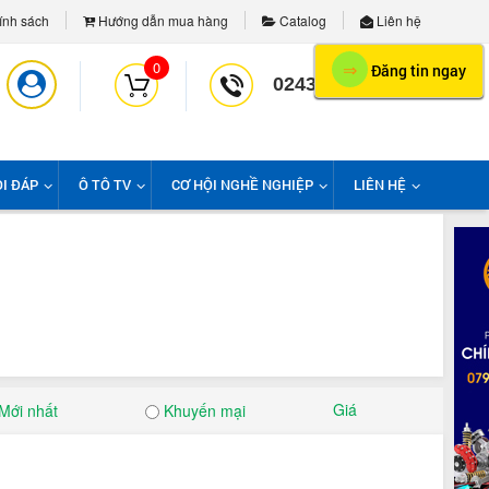
nh sách
Hướng dẫn mua hàng
Catalog
Liên hệ
0
⇒
Đăng tin ngay
02439958139
I ĐÁP
Ô TÔ TV
CƠ HỘI NGHỀ NGHIỆP
LIÊN HỆ
Giá
Mới nhất
Khuyến mại