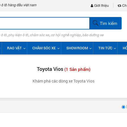
 ô tô hàng đầu việt nam
Giới thiệu
Chí
Tìm kiếm
 ô tô
,
phụ kiện ô tô
,
chăm sóc xe
,
cơ hội nghề nghiệp
,
bảo dưỡng xe
RAO VẶT
CHĂM SÓC XE
SHOWROOM
TIN TỨC
HỎ
Toyota Vios
(1 Sản phẩm)
Khám phá các dòng xe Toyota Vios