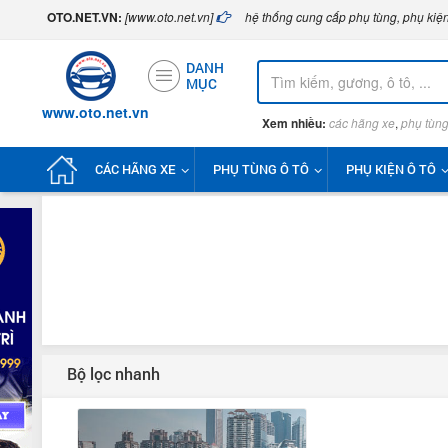
OTO.NET.VN:
[www.oto.net.vn]
hệ thống cung cấp phụ tùng, phụ kiện
DANH
MỤC
www.oto.net.vn
Xem nhiều:
các hãng xe
,
phụ tùng
CÁC HÃNG XE
PHỤ TÙNG Ô TÔ
PHỤ KIỆN Ô TÔ
Bộ lọc nhanh