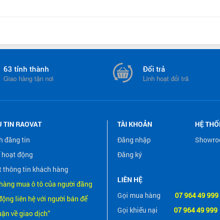
63 tỉnh thành
Đổi trả
Giao hàng tận nơi
Linh hoạt đổi trả
Ụ TIN RAOVAT
TÀI KHOẢN
HỆ TH
h đăng tin
Đăng nhập
Showr
 hoạt động
Đăng ký
 thông tin khách hàng
LIÊN HỆ
hàng mua ô tô của người đăng
Gọi mua hàng
07 964 49 999
động liên hệ với người bán để
Gọi khiếu nại
07 964 49 999
uận về giao dịch”