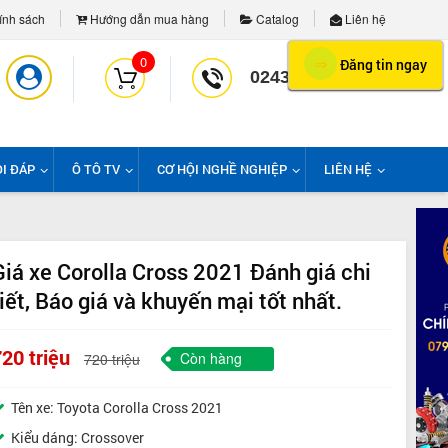
nh sách
Hướng dẫn mua hàng
Catalog
Liên hệ
0
⇒
Đăng tin ngay
02439958139
I ĐÁP
Ô TÔ TV
CƠ HỘI NGHỀ NGHIỆP
LIÊN HỆ
Giá xe Corolla Cross 2021 Đánh giá chi
tiết, Báo giá và khuyến mại tốt nhất.
20 triệu
Còn hàng
720 triệu
Tên xe: Toyota Corolla Cross 2021
Kiểu dáng: Crossover