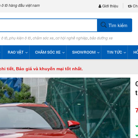
 ô tô hàng đầu việt nam
Giới thiệu
Chí
Tìm kiếm
 ô tô
,
phụ kiện ô tô
,
chăm sóc xe
,
cơ hội nghề nghiệp
,
bảo dưỡng xe
RAO VẶT
CHĂM SÓC XE
SHOWROOM
TIN TỨC
HỎ
hi tiết, Báo giá và khuyến mại tốt nhất.
7