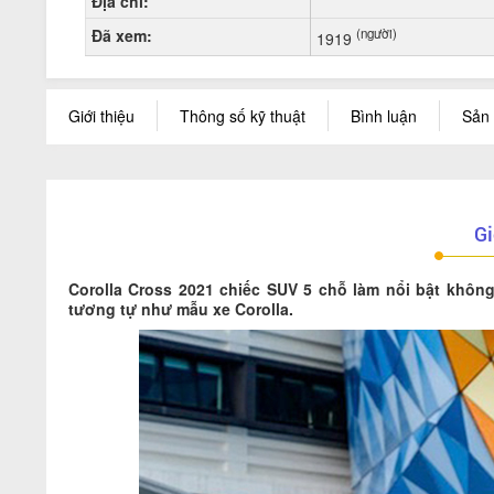
Địa chỉ:
Đã xem:
(người)
1919
Giới thiệu
Thông số kỹ thuật
Bình luận
Sản 
Gi
Corolla Cross 2021 chiếc SUV 5 chỗ làm nổi bật không
tương tự như mẫu xe Corolla.