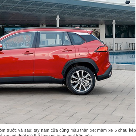
n lõm trước và sau; tay nắm cửa cùng màu thân xe; mâm xe 5 chấu ké
 xe có đuôi gió thể thao và baga mui trên nóc.