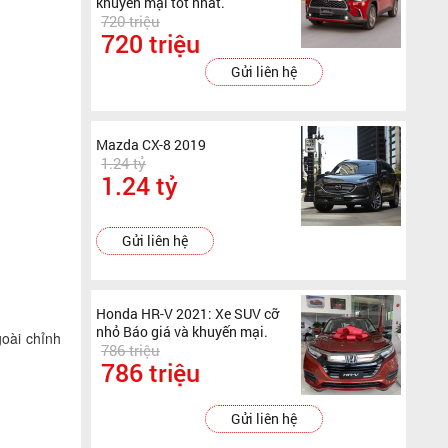
khuyến mại tốt nhất.
720 triệu
720 triệu
Gửi liên hệ
Mazda CX-8 2019
1.24 tỷ
1.24 tỷ
Gửi liên hệ
Honda HR-V 2021: Xe SUV cỡ
nhỏ Báo giá và khuyến mại.
goài chỉnh
786 triệu
786 triệu
Gửi liên hệ