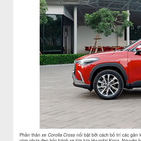
Phần thân
xe Corolla Cross
nổi bật bởi cách bố trí các gâ
vòm nhựa đen hốc bánh xe từa tựa Hyundai Kona. Nguyên bản