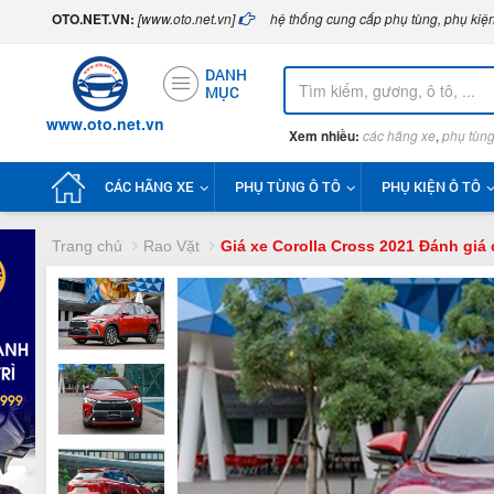
OTO.NET.VN:
[www.oto.net.vn]
hệ thống cung cấp phụ tùng, phụ kiện
DANH
MỤC
www.oto.net.vn
Xem nhiều:
các hãng xe
,
phụ tùng
CÁC HÃNG XE
PHỤ TÙNG Ô TÔ
PHỤ KIỆN Ô TÔ
Trang chủ
Rao Vặt
Giá xe Corolla Cross 2021 Đánh giá c