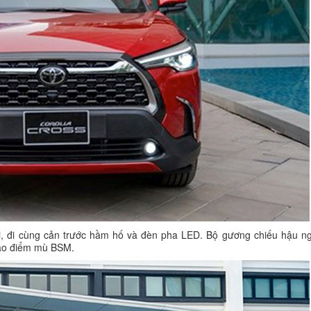
 mới, đi cùng cản trước hầm hố và đèn pha LED. Bộ gương chiếu hậu n
 báo điểm mù BSM.